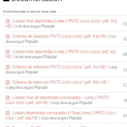
a
r
p
Listado final deportistas Línea 2 PNTD 2024-2025
( pdf, 705
p
03
d
Popular
KB )
(728 descargas)
f
e
p
Criterios de selección PNTD 2024-2025
( pdf, 631 KB )
(702
0
t
d
Popular
descargas)
f
a
p
Listado final deportistas Línea 2 PNTD 2023 2024
( pdf, 193
2
d
Popular
KB )
(1038 descargas)
f
p
Criterios de selección PNTD 2023-2024
( pdf, 611 KB )
(1419
1
d
Popular
descargas)
f
p
Criterios de selección PNTD 2022-2023
( pdf, 680 KB )
2
d
Popular
(1489 descargas)
f
p
Listado final de deportistas convocados - Línea 2 PNTD
3
d
Popular
2021-2022
( pdf, 118 KB )
(1291 descargas)
f
p
Listado deportistas convocados 1ª fase Línea 2 PNTD 2021-
2
d
Popular
2022
( pdf, 145 KB )
(1311 descargas)
f