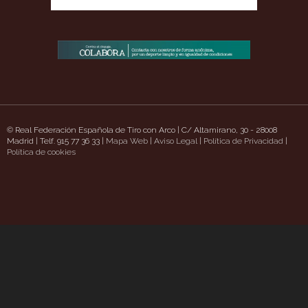
© Real Federación Española de Tiro con Arco | C/ Altamirano, 30 - 28008
Madrid | Telf. 915 77 36 33 |
Mapa Web
|
Aviso Legal
|
Política de Privacidad
|
aschatt.com/
Política de cookies
https://www.uavpioneers.com/
Deneme Bonusu Veren Siteler
casin