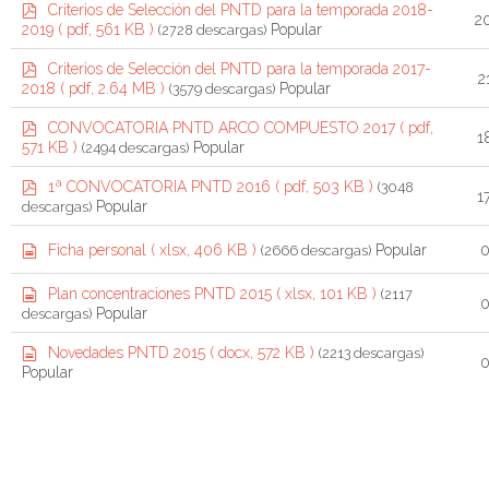
p
Criterios de Selección del PNTD para la temporada 2018-
2
d
Popular
2019
( pdf, 561 KB )
(2728 descargas)
f
p
Criterios de Selección del PNTD para la temporada 2017-
2
d
Popular
2018
( pdf, 2.64 MB )
(3579 descargas)
f
p
CONVOCATORIA PNTD ARCO COMPUESTO 2017
( pdf,
1
d
Popular
571 KB )
(2494 descargas)
f
p
1ª CONVOCATORIA PNTD 2016
( pdf, 503 KB )
(3048
1
d
Popular
descargas)
f
s
Popular
Ficha personal
( xlsx, 406 KB )
(2666 descargas)
0
p
r
s
Plan concentraciones PNTD 2015
( xlsx, 101 KB )
(2117
e
0
p
Popular
descargas)
a
r
d
e
d
Novedades PNTD 2015
( docx, 572 KB )
(2213 descargas)
s
0
a
o
Popular
h
d
c
e
s
u
e
h
m
t
e
e
e
n
t
t