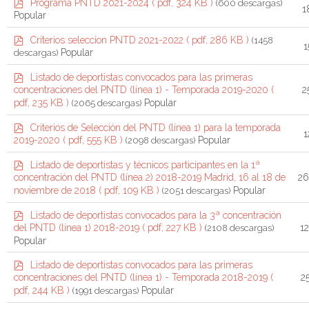
p
Programa PNTD 2021-2024
( pdf, 324 KB )
(600 descargas)
1
d
Popular
f
p
Criterios seleccion PNTD 2021-2022
( pdf, 286 KB )
(1458
1
d
Popular
descargas)
f
p
Listado de deportistas convocados para las primeras
d
concentraciones del PNTD (línea 1) - Temporada 2019-2020
(
2
f
Popular
pdf, 235 KB )
(2065 descargas)
p
Criterios de Selección del PNTD (línea 1) para la temporada
1
d
Popular
2019-2020
( pdf, 555 KB )
(2098 descargas)
f
p
Listado de deportistas y técnicos participantes en la 1ª
d
concentración del PNTD (línea 2) 2018-2019 Madrid, 16 al 18 de
26
f
Popular
noviembre de 2018
( pdf, 109 KB )
(2051 descargas)
p
Listado de deportistas convocados para la 3ª concentración
d
del PNTD (línea 1) 2018-2019
( pdf, 227 KB )
1
(2108 descargas)
f
Popular
p
Listado de deportistas convocados para las primeras
d
concentraciones del PNTD (línea 1) - Temporada 2018-2019
(
2
f
Popular
pdf, 244 KB )
(1991 descargas)