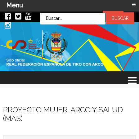
≡
Menu
LOG IN
LOG IN
OR
SIGN UP
Usuario
Contraseña
Recuérdeme
¿Recordar contraseña?
¿Recordar usuario?
PROYECTO MUJER, ARCO Y SALUD
(MAS)