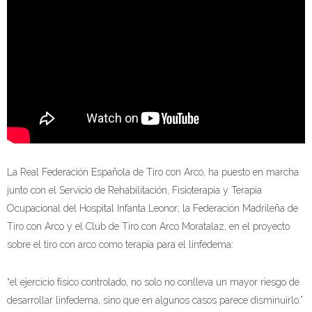
La Real Federación Española de Tiro con Arco, ha puesto en marcha
junto con el Servicio de Rehabilitación, Fisioterapia y Terapia
Ocupacional del Hospital Infanta Leonor; la Federación Madrileña de
Tiro con Arco y el Club de Tiro con Arco Moratalaz, en el proyecto
sobre el tiro con arco como terapia para el linfedema:
“el ejercicio físico controlado, no solo no conlleva un mayor riesgo de
desarrollar linfedema, sino que en algunos casos parece disminuirlo.”