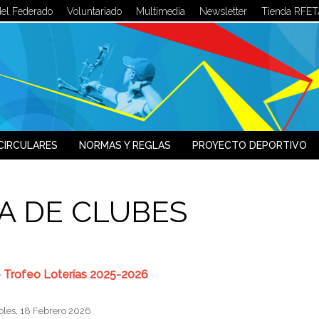
del Federado
Voluntariado
Multimedia
Newsletter
Tienda RFET
LOG IN
OR
SIGN UP
Usuario
Contraseña
CIRCULARES
NORMAS Y REGLAS
PROYECTO DEPORTIVO
Recuérdeme
A DE CLUBES
¿Recordar contraseña?
¿Recordar usuario?
- Trofeo Loterías 2025-2026
les, 18 Febrero 2026