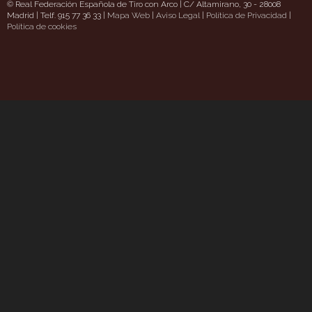
© Real Federación Española de Tiro con Arco | C/ Altamirano, 30 - 28008
Madrid | Telf. 915 77 36 33 |
Mapa Web
|
Aviso Legal
|
Política de Privacidad
|
thsidepizzaschatt.com/
Política de cookies
https://www.uavpioneers.com/
Deneme Bonusu Veren Si