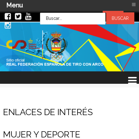
≡
Menu
LOG IN
LOG IN
OR
SIGN UP
Usuario
Contraseña
Recuérdeme
¿Recordar contraseña?
¿Recordar usuario?
ENLACES DE INTERÉS
MUJER Y DEPORTE