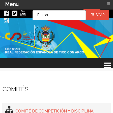
≡
Menu
LOG IN
LOG IN
OR
SIGN UP
Usuario
Contraseña
Recuérdeme
¿Recordar contraseña?
¿Recordar usuario?
COMITÉS
COMITÉ DE COMPETICIÓN Y DISCIPLINA