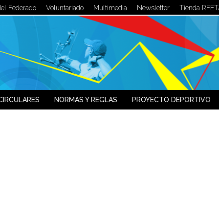
del Federado
Voluntariado
Multimedia
Newsletter
Tienda RFET
LOG IN
OR
SIGN UP
Usuario
Contraseña
CIRCULARES
NORMAS Y REGLAS
PROYECTO DEPORTIVO
Recuérdeme
¿Recordar contraseña?
¿Recordar usuario?