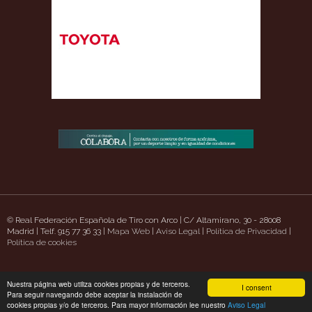
© Real Federación Española de Tiro con Arco | C/ Altamirano, 30 - 28008
Madrid | Telf. 915 77 36 33 |
Mapa Web
|
Aviso Legal
|
Política de Privacidad
|
t.com/
Política de cookies
https://www.uavpioneers.com/
Deneme Bonusu Veren Siteler
casino sitel
Nuestra página web utiliza cookies propias y de terceros.
I consent
Para seguir navegando debe aceptar la instalación de
cookies propias y/o de terceros. Para mayor información lee nuestro
Aviso Legal