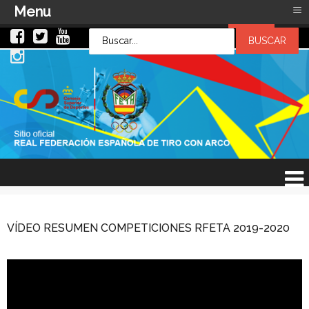
≡
Menu
LOG IN
LOG IN
OR
SIGN UP
Usuario
Contraseña
Recuérdeme
¿Recordar contraseña?
¿Recordar usuario?
VÍDEO RESUMEN COMPETICIONES RFETA 2019-2020