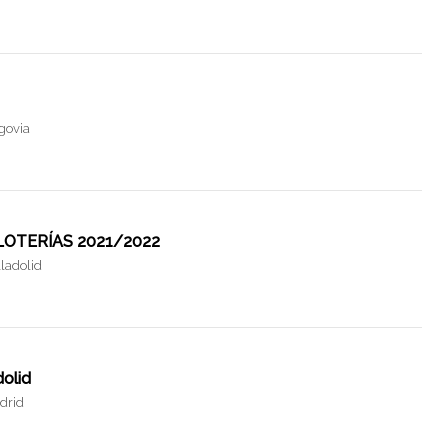
egovia
o LOTERÍAS 2021/2022
lladolid
dolid
drid