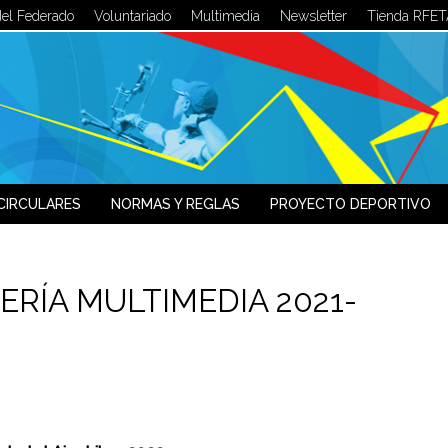
del Federado
Voluntariado
Multimedia
Newsletter
Tienda RFET
LOG IN
OR
SIGN UP
Usuario
Contraseña
CIRCULARES
NORMAS Y REGLAS
PROYECTO DEPORTIVO
Recuérdeme
¿Recordar contraseña?
ERÍA MULTIMEDIA 2021-
¿Recordar usuario?