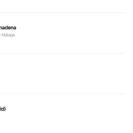
lmadena
- Málaga
id)