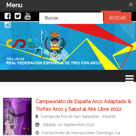
≡
Menu
LOG IN
LOG IN
OR
SIGN UP
Usuario
Contraseña
Recuérdeme
¿Recordar contraseña?
¿Recordar usuario?
Campeonato de España Arco Adaptado &
Trofeo Arco y Salud al Aire Libre 2022
Campo de Tiro de San Sebastián - Madrid
Sábado, 10 Septiembre 2022
Fecha límite de inscripciones: Domingo, 04