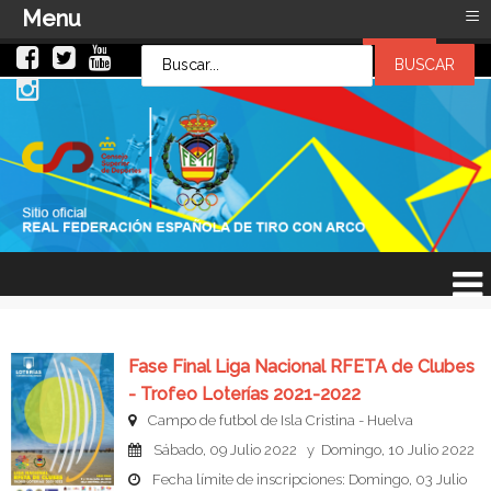
≡
Menu
LOG IN
LOG IN
OR
SIGN UP
Usuario
Contraseña
Recuérdeme
¿Recordar contraseña?
¿Recordar usuario?
Fase Final Liga Nacional RFETA de Clubes
- Trofeo Loterías 2021-2022
Campo de futbol de Isla Cristina - Huelva
Sábado, 09 Julio 2022 y Domingo, 10 Julio 2022
Fecha límite de inscripciones: Domingo, 03 Julio