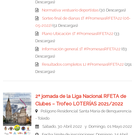
Descargas)
Normativa vestuario deportistas
(30 Descargas)
Sorteo final de dianas 1T #PromesasRFETA22 (06-
05-2022)
(51 Descargas)
Plano Ubicación 1T #PromesasRFETA22
(33
Descargas)
Información general 1T #PromesasRFETA22
(63
Descargas)
Resultados completos 1J #PromesasRFETA22
(291
Descargas)
2ª jornada de la Liga Nacional RFETA de
Clubes – Trofeo LOTERÍAS 2021/2022
Polígono Residencial Santa María de Benquerencia
- Toledo
Sábado, 30 Abril 2022 y Domingo, 01 Mayo 2022
Fecha límite de inscripciones: Domingo, 24 Abril