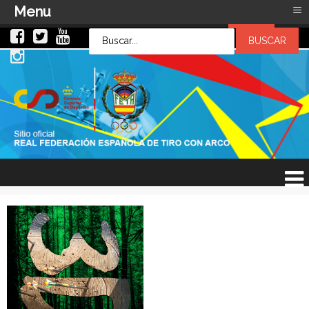
≡
Menu
LOG IN
LOG IN
OR
SIGN UP
Usuario
Contraseña
Recuérdeme
¿Recordar contraseña?
¿Recordar usuario?