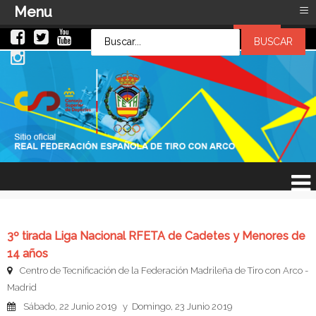
≡
Menu
LOG IN
LOG IN
OR
SIGN UP
Usuario
Contraseña
Recuérdeme
¿Recordar contraseña?
¿Recordar usuario?
3º tirada Liga Nacional RFETA de Cadetes y Menores de
14 años
Centro de Tecnificación de la Federación Madrileña de Tiro con Arco -
Madrid
Sábado, 22 Junio 2019 y Domingo, 23 Junio 2019