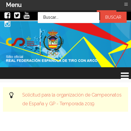
≡
Menu
LOG IN
LOG IN
OR
SIGN UP
Usuario
Contraseña
Recuérdeme
¿Recordar contraseña?
¿Recordar usuario?
Solicitud para la organización de Campeonatos
de España y GP - Temporada 2019