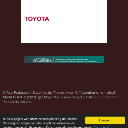
© Real Federación Española de Tiro con Arco | C/ Altamirano, 30 - 28008
Madrid | Telf. 915 77 36 33 |
Mapa Web
|
Aviso Legal
|
Política de Privacidad
|
com/
Política de cookies
https://www.uavpioneers.com/
Deneme Bonusu Veren Siteler
casino siteler
Nuestra página web utiliza cookies propias y de terceros.
I consent
Para seguir navegando debe aceptar la instalación de
cookies propias y/o de terceros. Para mayor información lee nuestro
Aviso Legal