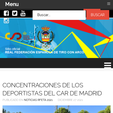
≡
Menu
LOG IN
LOG IN
OR
SIGN UP
Usuario
Contraseña
Recuérdeme
¿Recordar contraseña?
¿Recordar usuario?
CONCENTRACIONES DE LOS
DEPORTISTAS DEL CAR DE MADRID
PUBLICADO EN
NOTICIAS RFETA 2021
DICIEMBRE 27 2021