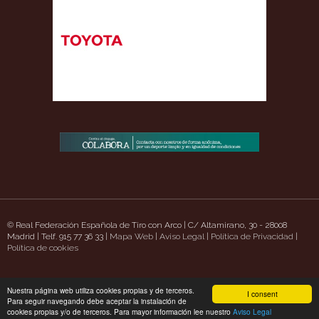
© Real Federación Española de Tiro con Arco | C/ Altamirano, 30 - 28008
Madrid | Telf. 915 77 36 33 |
Mapa Web
|
Aviso Legal
|
Política de Privacidad
|
w.uavpioneers.com/
Política de cookies
Deneme Bonusu Veren Siteler
casino siteleri
deneme bonu
Nuestra página web utiliza cookies propias y de terceros.
I consent
Para seguir navegando debe aceptar la instalación de
cookies propias y/o de terceros. Para mayor información lee nuestro
Aviso Legal