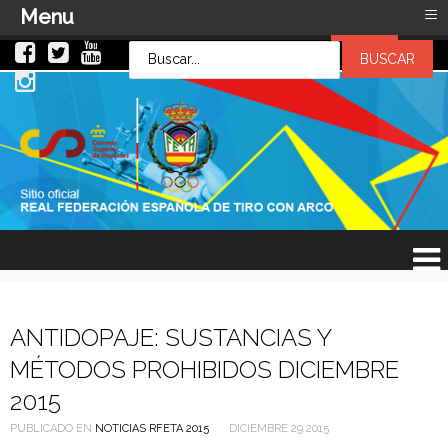
≡
Menu
LOG IN
LOG IN
OR
SIGN UP
Usuario
Contraseña
Recuérdeme
¿Recordar contraseña?
¿Recordar usuario?
ANTIDOPAJE: SUSTANCIAS Y
MÉTODOS PROHIBIDOS DICIEMBRE
2015
PUBLICADO EN
NOTICIAS RFETA 2015
DICIEMBRE 29 2015