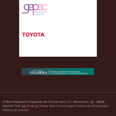
© Real Federación Española de Tiro con Arco | C/ Altamirano, 30 - 28008
Madrid | Telf. 915 77 36 33 |
Mapa Web
|
Aviso Legal
|
Política de Privacidad
|
ttps://www.uavpioneers.com/
Política de cookies
Deneme Bonusu Veren Siteler
casino siteleri
den