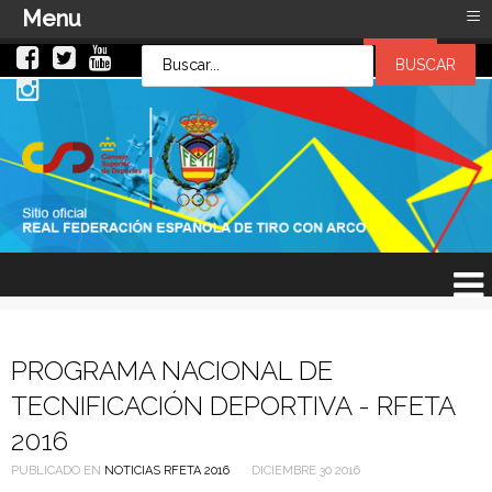
≡
Menu
LOG IN
LOG IN
OR
SIGN UP
Usuario
Contraseña
Recuérdeme
¿Recordar contraseña?
¿Recordar usuario?
PROGRAMA NACIONAL DE
TECNIFICACIÓN DEPORTIVA - RFETA
2016
PUBLICADO EN
NOTICIAS RFETA 2016
DICIEMBRE 30 2016