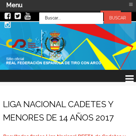
≡
Menu
LOG IN
LOG IN
OR
SIGN UP
Usuario
Contraseña
Recuérdeme
¿Recordar contraseña?
¿Recordar usuario?
LIGA NACIONAL CADETES Y
MENORES DE 14 AÑOS 2017